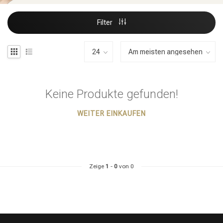
Filter
Keine Produkte gefunden!
WEITER EINKAUFEN
Zeige
1
-
0
von 0
Stylingprodukte
Haarfärbung