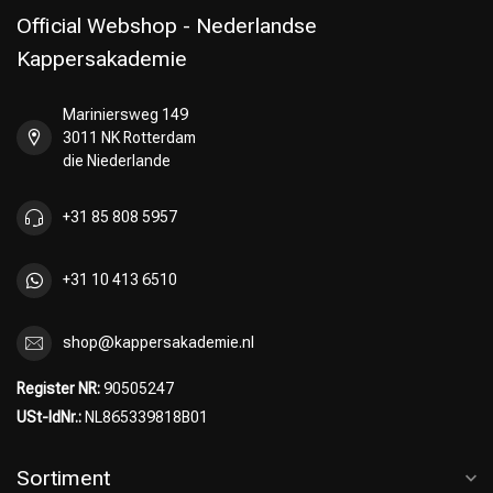
Official Webshop - Nederlandse
Kappersakademie
Mariniersweg 149
Umformung
CombiDeals
3011 NK Rotterdam
die Niederlande
+31 85 808 5957
+31 10 413 6510
shop@kappersakademie.nl
Register NR:
90505247
USt-IdNr.:
NL865339818B01
Sortiment