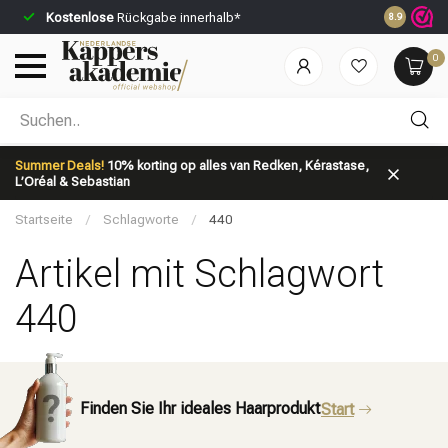
Kostenlose
Rückgabe innerhalb*
Vor 23:59 U
8.9
0
Nach welcher Kategorie suchst du?
Summer Deals!
10% korting op alles van Redken, Kérastase,
L’Oréal & Sebastian
Startseite
/
Schlagworte
/
440
Artikel mit Schlagwort
440
Marken
Haarpflege
Finden Sie Ihr ideales Haarprodukt
Start