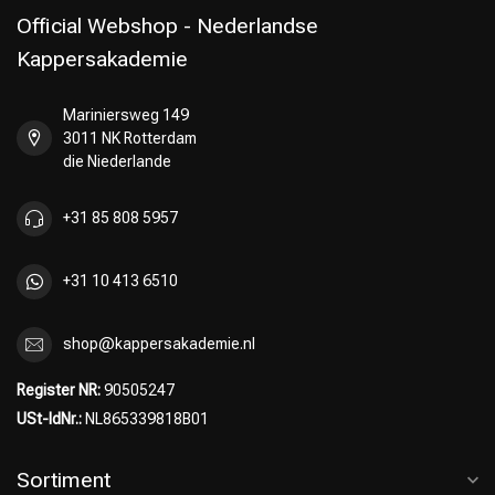
Official Webshop - Nederlandse
Kappersakademie
Mariniersweg 149
Umformung
CombiDeals
3011 NK Rotterdam
die Niederlande
+31 85 808 5957
+31 10 413 6510
shop@kappersakademie.nl
Register NR:
90505247
USt-IdNr.:
NL865339818B01
Sortiment