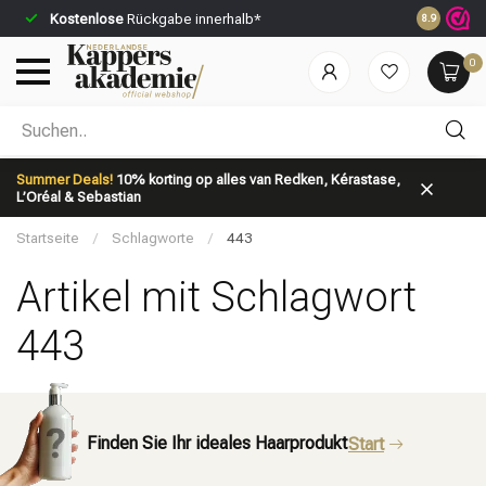
Kostenlose
Rückgabe innerhalb*
Vor 23:59 U
8.9
0
Nach welcher Kategorie suchst du?
Summer Deals!
10% korting op alles van Redken, Kérastase,
L’Oréal & Sebastian
Startseite
/
Schlagworte
/
443
Artikel mit Schlagwort
443
Marken
Haarpflege
Finden Sie Ihr ideales Haarprodukt
Start