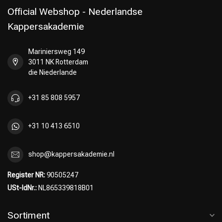
Official Webshop - Nederlandse
Kappersakademie
Mariniersweg 149
Umformung
CombiDeals
3011 NK Rotterdam
die Niederlande
+31 85 808 5957
+31 10 413 6510
shop@kappersakademie.nl
Register NR:
90505247
USt-IdNr.:
NL865339818B01
Sortiment