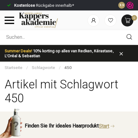
Kostenlose
Rückgabe innerhalb*
Vor 23:59 U
8.9
0
Nach welcher Kategorie suchst du?
Summer Deals!
10% korting op alles van Redken, Kérastase,
L’Oréal & Sebastian
Startseite
/
Schlagworte
/
450
Artikel mit Schlagwort
450
Marken
Haarpflege
Finden Sie Ihr ideales Haarprodukt
Start