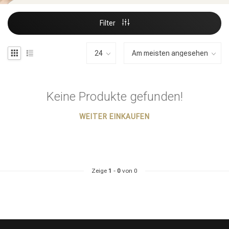
Filter
Keine Produkte gefunden!
WEITER EINKAUFEN
Zeige
1
-
0
von 0
Stylingprodukte
Haarfärbung