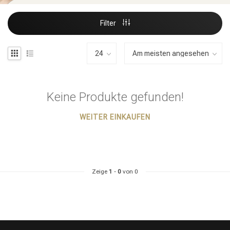
Filter
Keine Produkte gefunden!
WEITER EINKAUFEN
Zeige
1
-
0
von 0
Stylingprodukte
Haarfärbung