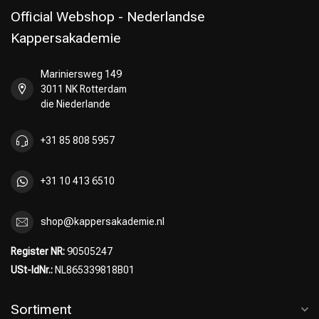
Official Webshop - Nederlandse
Kappersakademie
Mariniersweg 149
Umformung
CombiDeals
3011 NK Rotterdam
die Niederlande
+31 85 808 5957
+31 10 413 6510
shop@kappersakademie.nl
Register NR:
90505247
USt-IdNr.:
NL865339818B01
Sortiment