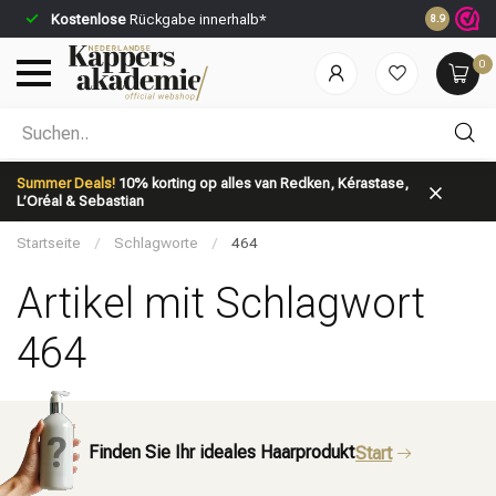
Kostenlose
Rückgabe innerhalb*
Vor 23:59 U
8.9
0
Nach welcher Kategorie suchst du?
Summer Deals!
10% korting op alles van Redken, Kérastase,
L’Oréal & Sebastian
Startseite
/
Schlagworte
/
464
Artikel mit Schlagwort
464
Marken
Haarpflege
Finden Sie Ihr ideales Haarprodukt
Start