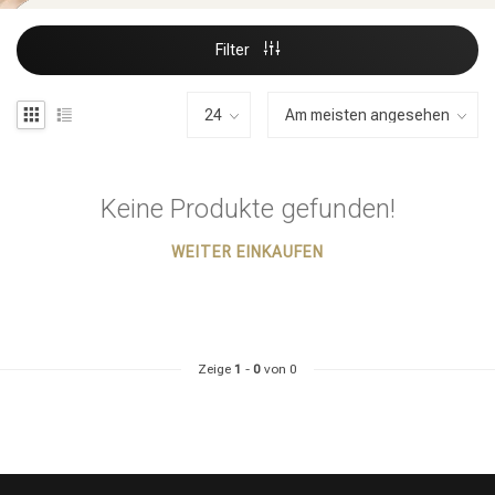
Filter
Keine Produkte gefunden!
WEITER EINKAUFEN
Zeige
1
-
0
von 0
Stylingprodukte
Haarfärbung