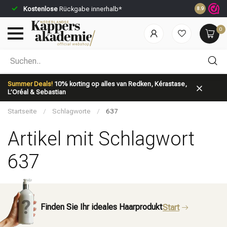
Kostenlose
Rückgabe innerhalb*
Vor 23:59 U
8.9
0
Nach welcher Kategorie suchst du?
Summer Deals!
10% korting op alles van Redken, Kérastase,
L’Oréal & Sebastian
Startseite
/
Schlagworte
/
637
Artikel mit Schlagwort
637
Marken
Haarpflege
Finden Sie Ihr ideales Haarprodukt
Start