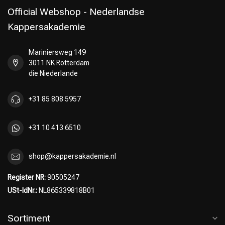
Official Webshop - Nederlandse
Kappersakademie
Mariniersweg 149
Umformung
CombiDeals
3011 NK Rotterdam
die Niederlande
+31 85 808 5957
+31 10 413 6510
shop@kappersakademie.nl
Register NR:
90505247
USt-IdNr.:
NL865339818B01
Sortiment