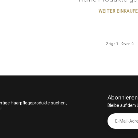
WEITER EINKAUF
ategorie suchst du?
Zeige
1
-
0
von 0
Abonnieren
wertige Haarpflegeprodukte suchen,
Bleibe auf dem
!
Haarpflege
Stylingprodukte