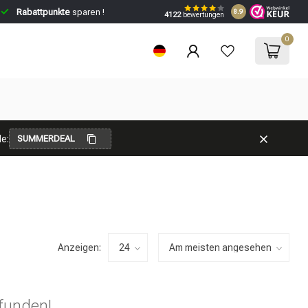
Rabattpunkte
sparen !
8.9
4122
bewertungen
0
e:
SUMMERDEAL
Anzeigen:
funden!