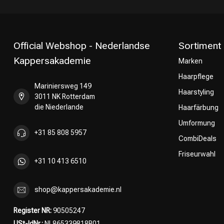
Official Webshop - Nederlandse
Sortiment
Kappersakademie
Marken
Haarpflege
Umformung
Mariniersweg 149
Haarstyling
3011 NK Rotterdam
die Niederlande
Haarfärbung
Umformung
+31 85 808 5957
CombiDeals
Friseurwahl
+31 10 413 6510
shop@kappersakademie.nl
Register NR:
90505247
USt-IdNr.:
NL865339818B01