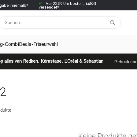
Vor 23:59 Uhr bestellt,
sofort
abe innerhalb*
versendet*
g
CombiDeals
Friseurwahl
p alles van Redken, Kérastase, L’Oréal & Sebastian
Gebruik cod
12
dukte
Keine Produkte ge