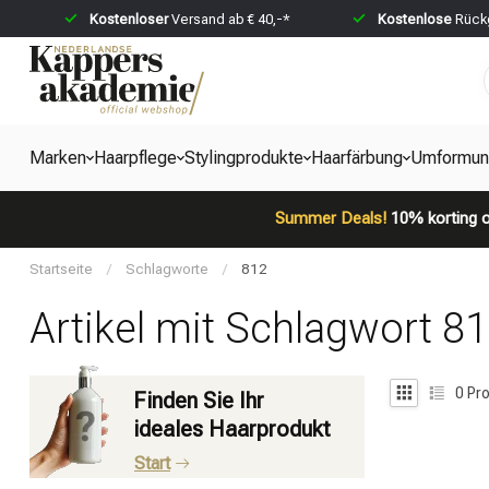
Kostenloser
Versand ab € 40,-*
Kostenlose
Rückg
Marken
Haarpflege
Stylingprodukte
Haarfärbung
Umformun
Summer Deals!
10% korting o
Startseite
/
Schlagworte
/
812
Artikel mit Schlagwort 8
0
Pro
Finden Sie Ihr
ideales Haarprodukt
Start