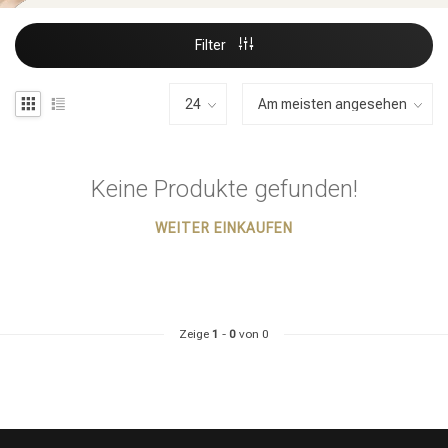
Filter
Keine Produkte gefunden!
WEITER EINKAUFEN
Zeige
1
-
0
von 0
Stylingprodukte
Haarfärbung