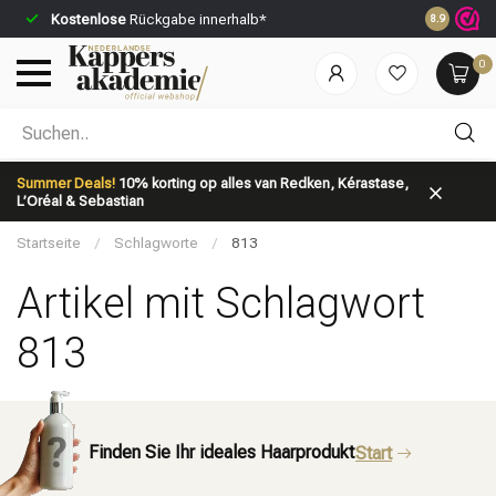
Kostenlose
Rückgabe innerhalb*
Vor 23:59 U
8.9
0
Nach welcher Kategorie suchst du?
Summer Deals!
10% korting op alles van Redken, Kérastase,
L’Oréal & Sebastian
Startseite
/
Schlagworte
/
813
Artikel mit Schlagwort
813
Marken
Haarpflege
Finden Sie Ihr ideales Haarprodukt
Start