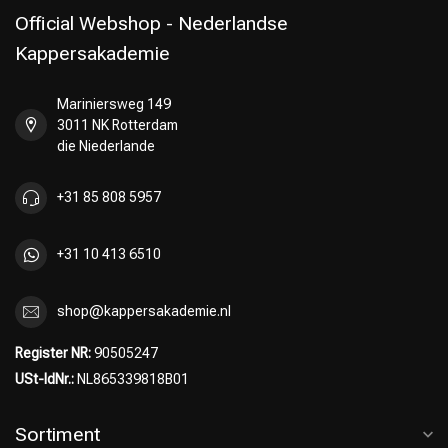
Official Webshop - Nederlandse
Kappersakademie
Mariniersweg 149
Umformung
CombiDeals
3011 NK Rotterdam
die Niederlande
+31 85 808 5957
+31 10 413 6510
shop@kappersakademie.nl
Register NR:
90505247
USt-IdNr.:
NL865339818B01
Sortiment