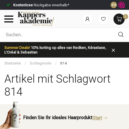
Kostenlose
Rückgabe innerhalb*
Vor 23:59 U
8.9
0
Nach welcher Kategorie suchst du?
Summer Deals!
10% korting op alles van Redken, Kérastase,
L’Oréal & Sebastian
Startseite
/
Schlagworte
/
814
Artikel mit Schlagwort
814
Marken
Haarpflege
Finden Sie Ihr ideales Haarprodukt
Start