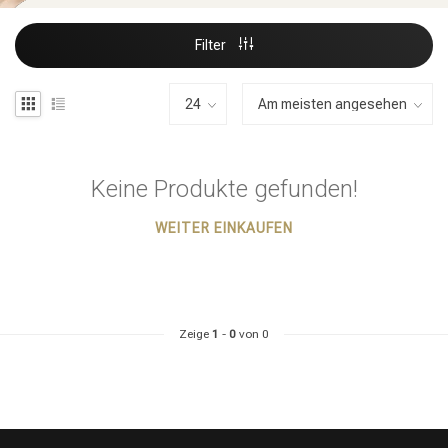
Filter
Keine Produkte gefunden!
WEITER EINKAUFEN
Zeige
1
-
0
von 0
Stylingprodukte
Haarfärbung