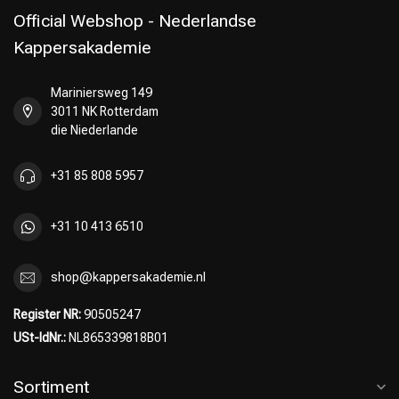
Official Webshop - Nederlandse
Kappersakademie
Mariniersweg 149
Umformung
CombiDeals
3011 NK Rotterdam
die Niederlande
+31 85 808 5957
+31 10 413 6510
shop@kappersakademie.nl
Register NR:
90505247
USt-IdNr.:
NL865339818B01
Sortiment