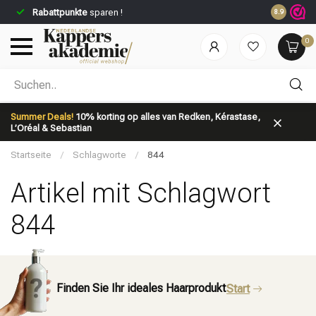
Rabattpunkte
sparen !
8.9
0
Nach welcher Kategorie suchst du?
Summer Deals!
10% korting op alles van Redken, Kérastase,
L’Oréal & Sebastian
Startseite
/
Schlagworte
/
844
Artikel mit Schlagwort
844
Marken
Haarpflege
Finden Sie Ihr ideales Haarprodukt
Start