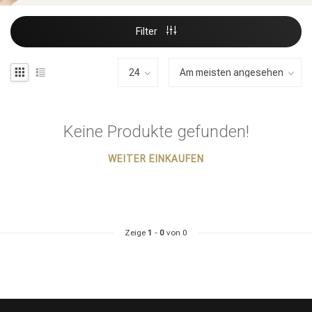
Filter
Keine Produkte gefunden!
WEITER EINKAUFEN
Zeige
1
-
0
von 0
Stylingprodukte
Haarfärbung