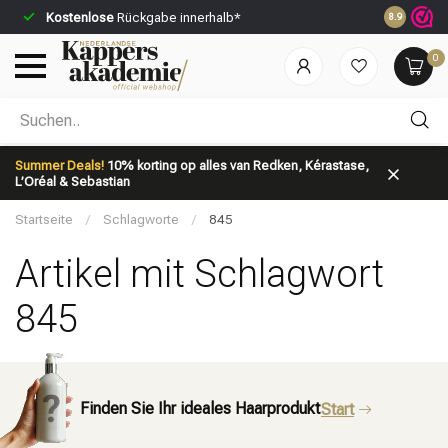
Kostenlose
Rückgabe innerhalb*
Vor 23:59 U
8.9
0
Nach welcher Kategorie suchst du?
Summer Deals!
10% korting op alles van Redken, Kérastase,
L’Oréal & Sebastian
Startseite
/
Schlagworte
/
845
Artikel mit Schlagwort
845
Marken
Haarpflege
Finden Sie Ihr ideales Haarprodukt
Start