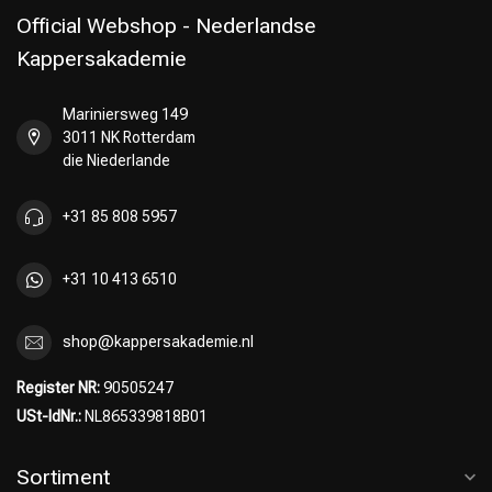
Official Webshop - Nederlandse
Kappersakademie
Mariniersweg 149
Umformung
CombiDeals
3011 NK Rotterdam
die Niederlande
+31 85 808 5957
+31 10 413 6510
shop@kappersakademie.nl
Register NR:
90505247
USt-IdNr.:
NL865339818B01
Sortiment