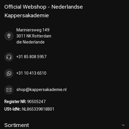
Official Webshop - Nederlandse
Kappersakademie
Mariniersweg 149
Umformung
CombiDeals
3011 NK Rotterdam
die Niederlande
+31 85 808 5957
+31 10 413 6510
shop@kappersakademie.nl
Register NR:
90505247
USt-IdNr.:
NL865339818B01
Sortiment