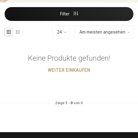
Filter
Keine Produkte gefunden!
WEITER EINKAUFEN
Zeige
1
-
0
von 0
Stylingprodukte
Haarfärbung