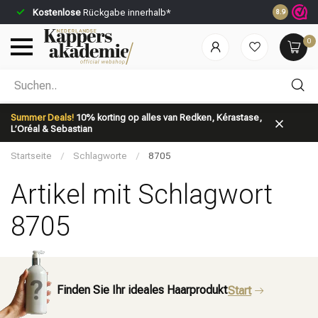
Kostenlose
Rückgabe innerhalb*
Vor 23:59 U
8.9
0
Nach welcher Kategorie suchst du?
Summer Deals!
10% korting op alles van Redken, Kérastase,
L’Oréal & Sebastian
Startseite
/
Schlagworte
/
8705
Artikel mit Schlagwort
8705
Marken
Haarpflege
Finden Sie Ihr ideales Haarprodukt
Start