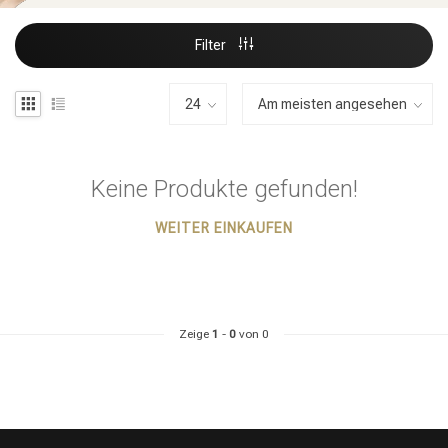
Filter
Keine Produkte gefunden!
WEITER EINKAUFEN
Zeige
1
-
0
von 0
Stylingprodukte
Haarfärbung