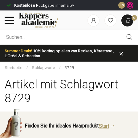
Kostenlose
Rückgabe innerhalb*
Vor 23:59 U
8.9
0
Nach welcher Kategorie suchst du?
Summer Deals!
10% korting op alles van Redken, Kérastase,
L’Oréal & Sebastian
Startseite
/
Schlagworte
/
8729
Artikel mit Schlagwort
8729
Marken
Haarpflege
Finden Sie Ihr ideales Haarprodukt
Start