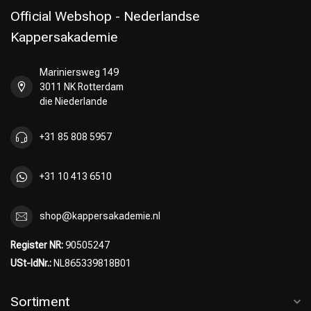
Official Webshop - Nederlandse
Kappersakademie
Mariniersweg 149
Umformung
CombiDeals
3011 NK Rotterdam
die Niederlande
+31 85 808 5957
+31 10 413 6510
shop@kappersakademie.nl
Register NR:
90505247
USt-IdNr.:
NL865339818B01
Sortiment