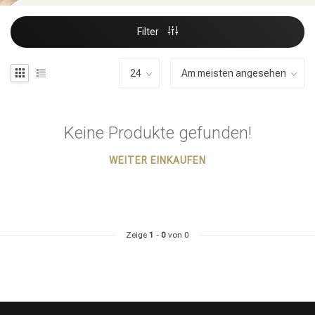
Filter
Keine Produkte gefunden!
WEITER EINKAUFEN
Zeige
1
-
0
von 0
Stylingprodukte
Haarfärbung