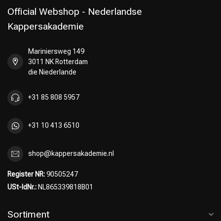
Official Webshop - Nederlandse
Kappersakademie
Mariniersweg 149
Umformung
CombiDeals
3011 NK Rotterdam
die Niederlande
+31 85 808 5957
+31 10 413 6510
shop@kappersakademie.nl
Register NR:
90505247
USt-IdNr.:
NL865339818B01
Sortiment