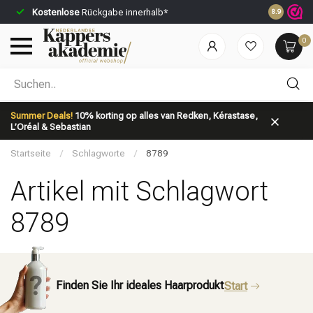
Kostenlose
Rückgabe innerhalb*
Vor 23:59 U
8.9
0
Nach welcher Kategorie suchst du?
Summer Deals!
10% korting op alles van Redken, Kérastase,
L’Oréal & Sebastian
Startseite
/
Schlagworte
/
8789
Artikel mit Schlagwort
8789
Marken
Haarpflege
Finden Sie Ihr ideales Haarprodukt
Start