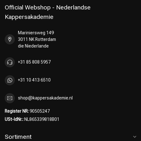
Official Webshop - Nederlandse
Kappersakademie
Mariniersweg 149
Umformung
CombiDeals
3011 NK Rotterdam
die Niederlande
+31 85 808 5957
+31 10 413 6510
shop@kappersakademie.nl
Register NR:
90505247
USt-IdNr.:
NL865339818B01
Sortiment