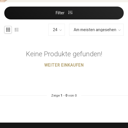
Filter
Keine Produkte gefunden!
WEITER EINKAUFEN
Zeige
1
-
0
von 0
Stylingprodukte
Haarfärbung