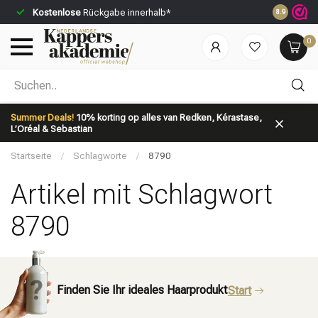
Kostenlose
Rückgabe innerhalb*
Vor 23:59 U
8.9
0
Nach welcher Kategorie suchst du?
Summer Deals!
10% korting op alles van Redken, Kérastase,
L’Oréal & Sebastian
Startseite
/
Schlagworte
/
8790
Artikel mit Schlagwort
8790
Marken
Haarpflege
Finden Sie Ihr ideales Haarprodukt
Start