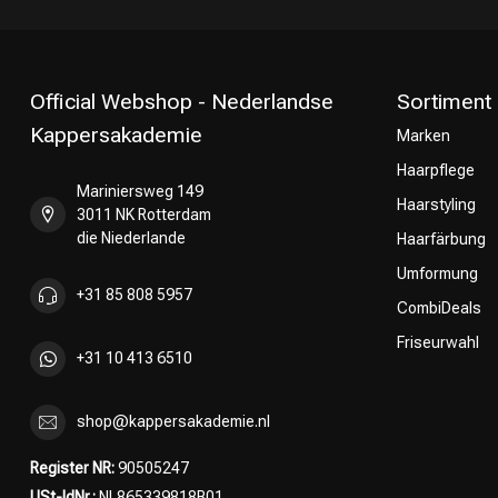
Official Webshop - Nederlandse
Sortiment
Kappersakademie
Marken
Haarpflege
Umformung
Mariniersweg 149
Haarstyling
3011 NK Rotterdam
die Niederlande
Haarfärbung
Umformung
+31 85 808 5957
CombiDeals
Friseurwahl
+31 10 413 6510
shop@kappersakademie.nl
Register NR:
90505247
USt-IdNr.:
NL865339818B01