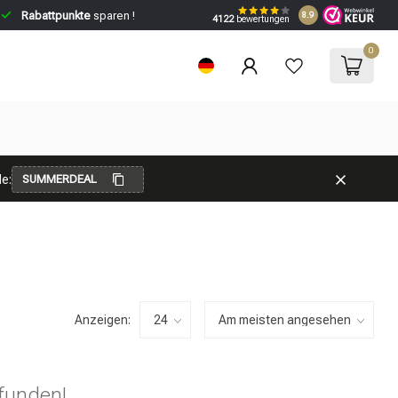
Rabattpunkte
sparen !
8.9
4122
bewertungen
0
e:
SUMMERDEAL
Anzeigen:
funden!