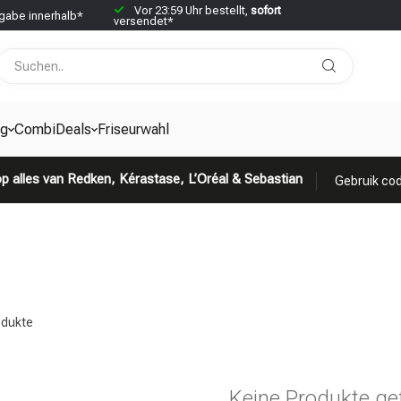
Vor 23:59 Uhr bestellt,
sofort
abe innerhalb*
versendet*
g
CombiDeals
Friseurwahl
p alles van Redken, Kérastase, L’Oréal & Sebastian
Gebruik cod
dukte
Keine Produkte ge