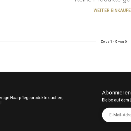
WEITER EINKAUF
ategorie suchst du?
Zeige
1
-
0
von 0
Abonnieren
wertige Haarpflegeprodukte suchen,
Bleibe auf dem
!
Haarpflege
Stylingprodukte