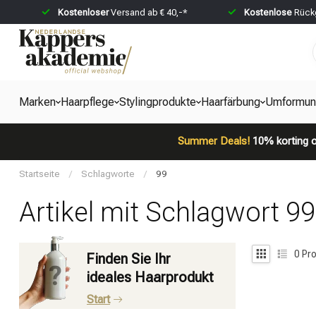
Kostenloser
Versand ab € 40,-*
Kostenlose
Rückg
Marken
Haarpflege
Stylingprodukte
Haarfärbung
Umformun
Summer Deals!
10% korting o
Startseite
/
Schlagworte
/
99
Artikel mit Schlagwort 99
0
Pro
Finden Sie Ihr
ideales Haarprodukt
Start