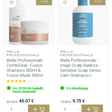
-44%
-51%
Stylingprodukte
Haarfärbung
WELLA 
WELLA 
PROFESSIONALS
PROFESSIONALS
Wella Professionals
Wella Professionals -
CombiDeal - Fusion
Invigo Scalp Balance -
Shampoo 500ml &
Sensitive Scalp Senso
Fusion Mask 500ml
Calm Shampoo |
Shampoo 300ml
(1)
Vor 23:59 Uhr bestellt,
3-5 Arbeitstage
heute versendet!
45.07 €
9.75 €
80.69 €
19.90 €