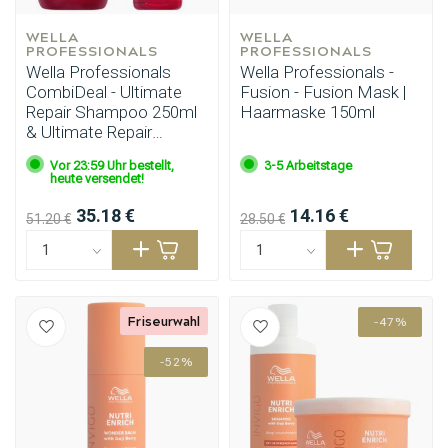
WELLA 
WELLA 
PROFESSIONALS
PROFESSIONALS
Wella Professionals
Wella Professionals -
CombiDeal - Ultimate
Fusion - Fusion Mask |
Repair Shampoo 250ml
Haarmaske 150ml
& Ultimate Repair
Haarspülung 200ml
Vor 23:59 Uhr bestellt,
3-5 Arbeitstage
heute versendet!
35.18 €
14.16 €
51.20 €
28.50 €
Friseurwahl
-47%
-52%