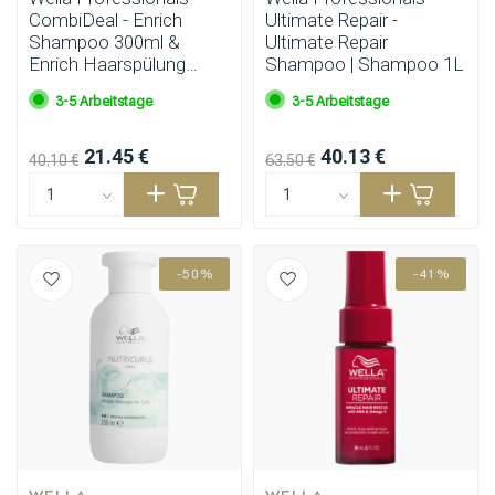
CombiDeal - Enrich
Ultimate Repair -
Shampoo 300ml &
Ultimate Repair
Enrich Haarspülung
Shampoo | Shampoo 1L
200ml
3-5 Arbeitstage
3-5 Arbeitstage
21.45 €
40.13 €
40.10 €
63.50 €
-50%
-41%
WELLA 
WELLA 