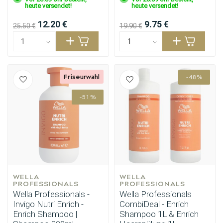
heute versendet!
heute versendet!
12.20 €
9.75 €
25.50 €
19.90 €
Friseurwahl
-48%
-51%
WELLA 
WELLA 
PROFESSIONALS
PROFESSIONALS
Wella Professionals -
Wella Professionals
Invigo Nutri Enrich -
CombiDeal - Enrich
Enrich Shampoo |
Shampoo 1L & Enrich