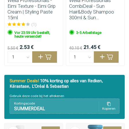
Wella Professionals -
Wella Professionals
Eimi Texture - Eimi Grip
CombiDeal - Sun
Cream | Styling Paste
Hair&Body Shampoo
15ml
300ml & Sun
Haarspülung 200ml
(1)
Vor 23:59 Uhr bestellt,
3-5 Arbeitstage
heute versendet!
2.53 €
21.45 €
5.50 €
40.10 €
Summer Deals!
10% korting op alles van Redken,
Kérastase, L’Oréal & Sebastian
Gebruik deze code bij het afrekenen
Kortingscode
SUMMERDEAL
Kopieren