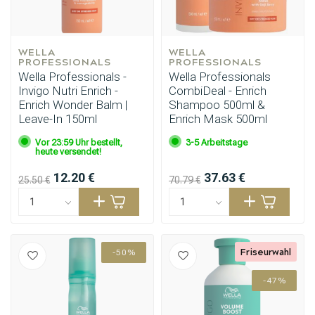
WELLA 
WELLA 
PROFESSIONALS
PROFESSIONALS
Wella Professionals -
Wella Professionals
Invigo Nutri Enrich -
CombiDeal - Enrich
Enrich Wonder Balm |
Shampoo 500ml &
Leave-In 150ml
Enrich Mask 500ml
Vor 23:59 Uhr bestellt,
3-5 Arbeitstage
heute versendet!
12.20 €
37.63 €
25.50 €
70.79 €
Friseurwahl
-50%
-47%