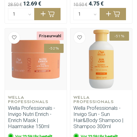
12.69 €
4.75 €
28.50 €
10.50 €
Friseurwahl
-51%
-52%
WELLA 
WELLA 
PROFESSIONALS
PROFESSIONALS
Wella Professionals -
Wella Professionals -
Invigo Nutri Enrich -
Invigo Sun - Sun
Enrich Mask |
Hair&Body Shampoo |
Haarmaske 150ml
Shampoo 300ml
Vor 23:59 Uhr bestellt,
Vor 23:59 Uhr bestellt,