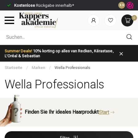
Kostenlose
Rückgabe innerhalb*
Vor 23:59 U
8.9
0
Nach welcher Kategorie suchst du?
Summer Deals!
10% korting op alles van Redken, Kérastase,
L’Oréal & Sebastian
Startseite
/
Marken
/
Wella Professionals
Wella Professionals
Marken
Haarpflege
Finden Sie Ihr ideales Haarprodukt
Start