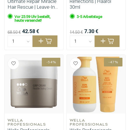
Ultimate Repair Miracle
Reflections | Haaröl
Hair Rescue | Leave-In
30ml
95ml
Vor 23:59 Uhr bestellt,
3-5 Arbeitstage
heute versendet!
42.58 €
7.30 €
68.50 €
14.50 €
-54%
-47%
WELLA 
WELLA 
PROFESSIONALS
PROFESSIONALS