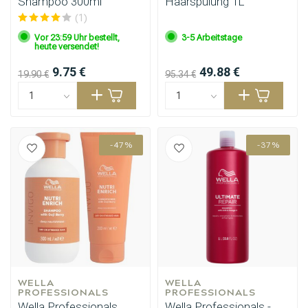
Shampoo 300ml
Haarspülung 1L
(1)
Vor 23:59 Uhr bestellt,
3-5 Arbeitstage
heute versendet!
9.75 €
49.88 €
19.90 €
95.34 €
-47%
-37%
WELLA 
Umformung
WELLA 
CombiDeals
PROFESSIONALS
PROFESSIONALS
Wella Professionals
Wella Professionals -