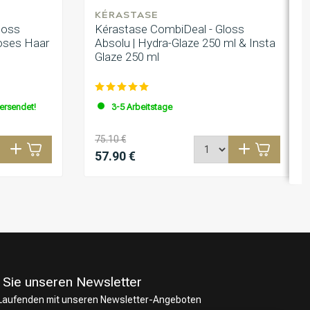
KÉRASTASE
loss
Kérastase CombiDeal - Gloss
loses Haar
Absolu | Hydra-Glaze 250 ml & Insta
Glaze 250 ml
versendet!
3-5 Arbeitstage
75.10 €
57.90 €
 Sie unseren Newsletter
 Laufenden mit unseren Newsletter-Angeboten