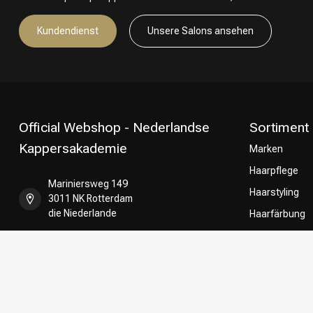
Kundendienst
Unsere Salons ansehen
Official Webshop - Nederlandse
Sortiment
Kappersakademie
Marken
Haarpflege
Mariniersweg 149
Haarstyling
3011 NK Rotterdam
die Niederlande
Haarfärbung
Umformung
+31 85 808 5957
CombiDeals
Friseurwahl
+31 10 413 6510