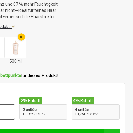
anz und 87 % mehr Feuchtigkeit
 nicht – ideal für feines Haar
nd verbessert die Haarstruktur
odukt.
%
l
500 ml
battpunkte
für dieses Produkt!
2%
Rabatt
4%
Rabatt
2 unités
4 unités
10,98€
/ Stück
10,75€
/ Stück