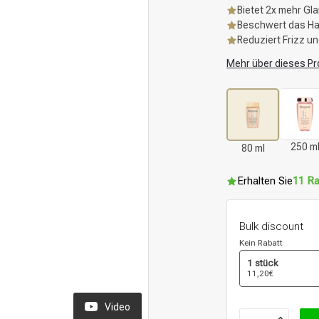
Bietet 2x mehr Gl
Beschwert das Haar
Reduziert Frizz u
Mehr über dieses Pr
250 m
80 ml
Erhalten Sie
11 Ra
Bulk discount
Kein Rabatt
1 stück
11,20€
Video