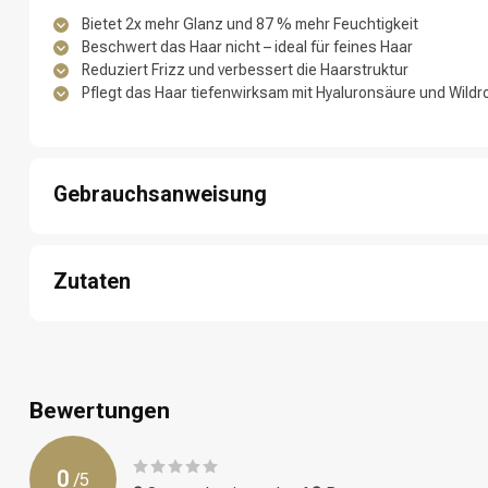
Bietet 2x mehr Glanz und 87 % mehr Feuchtigkeit
Beschwert das Haar nicht – ideal für feines Haar
Reduziert Frizz und verbessert die Haarstruktur
Pflegt das Haar tiefenwirksam mit Hyaluronsäure und Wildr
Gebrauchsanweisung
Umformung
1 : Massieren Sie das Shampoo in das nasse Haar und die Kopfh
2 : Kurz aufschäumen lassen.
Zutaten
3 : Gründlich ausspülen für ein frisches, sauberes Gefühl.
4 : Bei Bedarf wiederholen.
Aqua / water / eau , sodium laureth sulfate , lactic acid , arginine 
citrate , parfum / fragrance , cocamidopropyl hydroxysultaine , 
benzoate , limonene , hydroxypropyl guarhydroxypropyltrimonium
glyceryl oleate , citric acid , linalool , citronellol , hexyl cinnamal
Bewertungen
sodium hyaluronate , caprylic/capric triglyceride , lecithin , to
glycerides citrate , rosa canina flower extract.
0
/
5