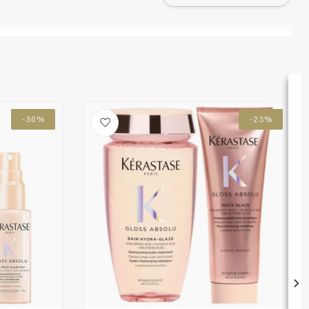
-30%
-23%