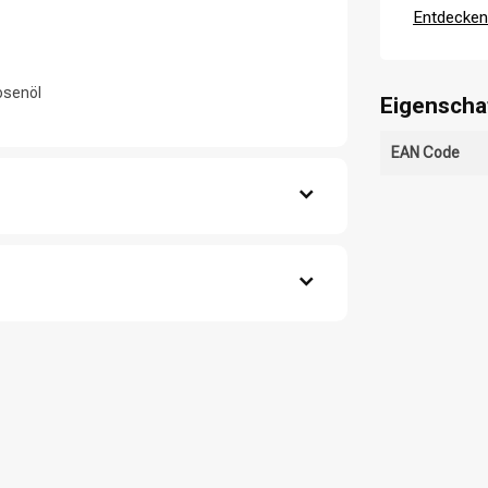
Entdecken 
osenöl
Eigenscha
EAN Code
CombiDeals
Friseurwahl
aut ein.
, salicylic acid , sodium hydroxide , triethyl
decyl glucoside , sodium chloride , sodium
 chloride , brassicamidopropyl dimethylamine ,
 , alpha-isomethyl ionone , citral , glycolic acid ,
copherol , ascorbyl palmitate, hydrogenated palm