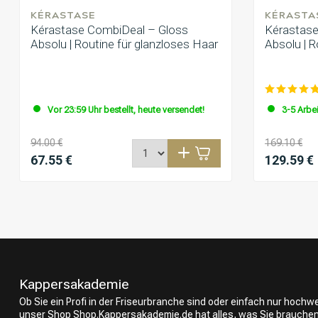
KÉRASTASE
KÉRASTA
Kérastase CombiDeal – Gloss
Kérastase
Absolu | Routine für glanzloses Haar
Absolu | 
Vor 23:59 Uhr bestellt, heute versendet!
3-5 Arbe
94.00 €
169.10 €
67.55 €
129.59 €
Kappersakademie
Ob Sie ein Profi in der Friseurbranche sind oder einfach nur hoch
unser Shop Shop.Kappersakademie.de hat alles, was Sie brauchen