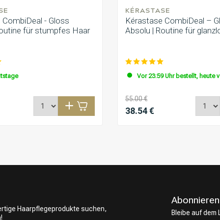
SE
KÉRASTASE
 CombiDeal - Gloss
Kérastase CombiDeal – G
Routine für stumpfes Haar
Absolu | Routine für glanz
itstage
Vor 23:59 Uhr bestellt, heute 
55.00 €
38.54 €
Abonnieren
wertige Haarpflegeprodukte suchen,
Bleibe auf dem
!