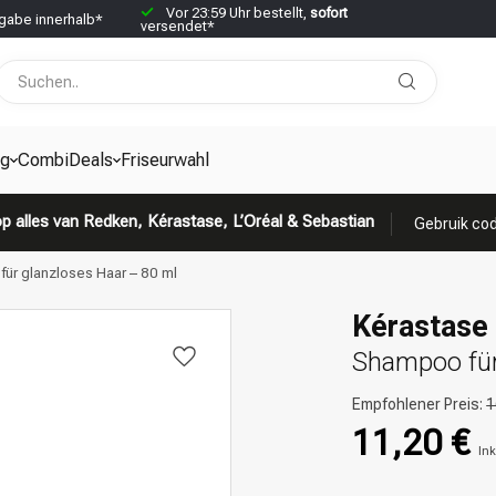
Vor 23:59 Uhr bestellt,
sofort
abe innerhalb*
versendet*
g
CombiDeals
Friseurwahl
p alles van Redken, Kérastase, L’Oréal & Sebastian
Gebruik cod
für glanzloses Haar – 80 ml
Kérastase 
Shampoo für
Empfohlener Preis:
1
11,20 €
Ink