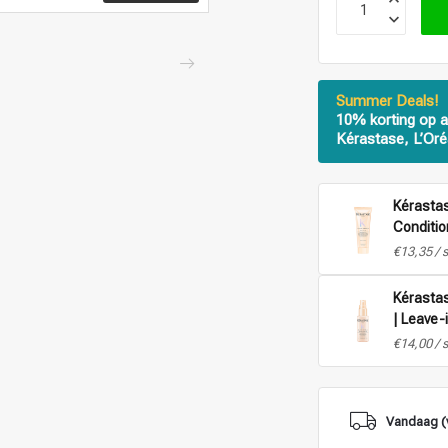
Summer Deals!
10% korting op a
Kérastase, L’Oré
Kérastas
Conditio
€13,35 / 
Kérastas
| Leave-
€14,00 / 
Vandaag (