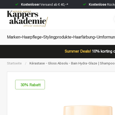
Kostenloser
Versand ab € 40,-*
Kostenlose
Rückg
Marken
Haarpflege
Stylingprodukte
Haarfärbung
Umformun
Summer Deals!
10% korting o
Startseite
/
Kérastase - Gloss Absolu - Bain Hydra-Glaze | Shampoo 
30
% Rabatt