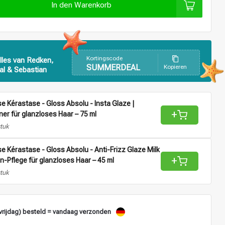
In den Warenkorb
Kortingscode
lles van Redken,
SUMMERDEAL
Kopieren
al & Sebastian
e Kérastase - Gloss Absolu - Insta Glaze |
+
ner für glanzloses Haar – 75 ml
stuk
e Kérastase - Gloss Absolu - Anti-Frizz Glaze Milk
+
in-Pflege für glanzloses Haar – 45 ml
stuk
vrijdag) besteld = vandaag verzonden