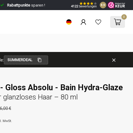
Rabattpunkte
sparen !
8.9
4122
bewertungen
0
e:
SUMMERDEAL
- Gloss Absolu - Bain Hydra-Glaze
 glanzloses Haar – 80 ml
6,00 €
l. MwSt.