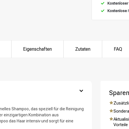
Kostenloser
Kostenlose
R
ategorie suchst du?
Eigenschaften
Zutaten
FAQ
Sparen
Zusätzli
Haarpflege
Stylingprodukte
nelles Shampoo, das speziell für die Reinigung
Sondera
er einzigartigen Kombination aus
Aktualis
poo das Haar intensiv und sorgt für eine
Vorteile