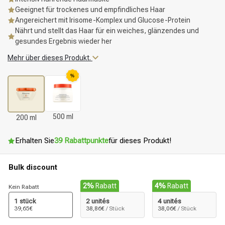
Geeignet für trockenes und empfindliches Haar
Angereichert mit Irisome-Komplex und Glucose-Protein
Nährt und stellt das Haar für ein weiches, glänzendes und
gesundes Ergebnis wieder her
Mehr über dieses Produkt.
%
500 ml
200 ml
Erhalten Sie
39 Rabattpunkte
für dieses Produkt!
Bulk discount
2%
Rabatt
4%
Rabatt
Kein Rabatt
1 stück
2 unités
4 unités
39,65€
38,86€
/ Stück
38,06€
/ Stück