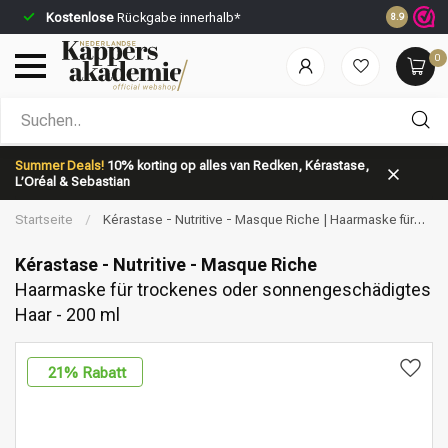
Kostenlose
Rückgabe innerhalb*
Vor 23:59 
8.9
0
Nach welcher Kategorie suchst du?
Summer Deals!
10% korting op alles van Redken, Kérastase,
L’Oréal & Sebastian
Startseite
/
Kérastase - Nutritive - Masque Riche | Haarmaske für
trockenes oder sonnengeschädigtes Haar - 200 ml
Kérastase - Nutritive - Masque Riche
Haarmaske für trockenes oder sonnengeschädigtes
Haar - 200 ml
Marken
Haarpflege
21
% Rabatt