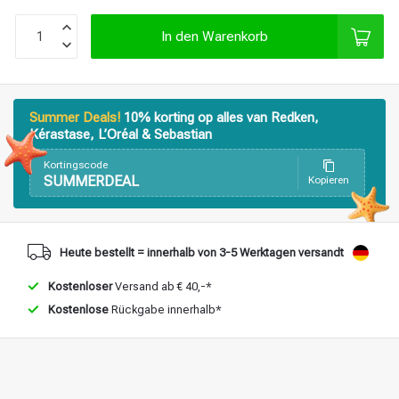
In den Warenkorb
Summer Deals!
10% korting op alles van Redken,
Stylingprodukte
Haarfärbung
Kérastase, L’Oréal & Sebastian
Kortingscode
SUMMERDEAL
Kopieren
Heute bestellt = innerhalb von 3-5 Werktagen versandt
Kostenloser
Versand ab € 40,-*
Kostenlose
Rückgabe innerhalb*