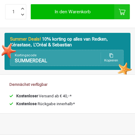
In den Warenkorb
Stylingprodukte
Haarfärbung
Summer Deals!
10% korting op alles van Redken,
Kérastase, L’Oréal & Sebastian
Kortingscode
SUMMERDEAL
Kopieren
Demnächst verfügbar
Kostenloser
Versand ab € 40,-*
Kostenlose
Rückgabe innerhalb*