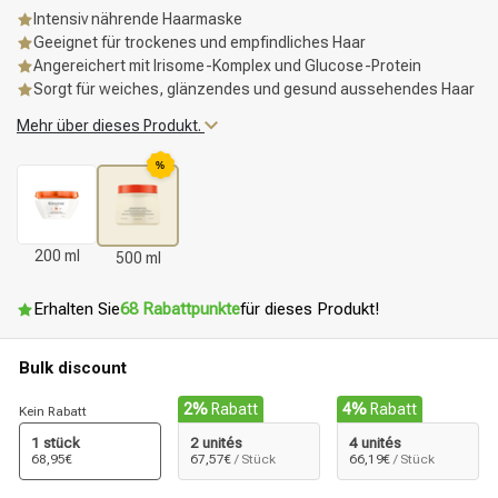
Intensiv nährende Haarmaske
Geeignet für trockenes und empfindliches Haar
Angereichert mit Irisome-Komplex und Glucose-Protein
Sorgt für weiches, glänzendes und gesund aussehendes Haar
Mehr über dieses Produkt.
%
200 ml
500 ml
Erhalten Sie
68 Rabattpunkte
für dieses Produkt!
Bulk discount
2%
Rabatt
4%
Rabatt
Kein Rabatt
1 stück
2 unités
4 unités
68,95€
67,57€
/ Stück
66,19€
/ Stück