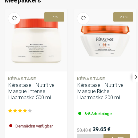
Meepakkers
-7%
-21%
KÉRASTASE
KÉRASTASE
Kérastase - Nutritive -
Kérastase - Nutritive -
Masque Intense |
Masque Riche |
Haarmaske 500 ml
Haarmaske 200 ml
3-5 Arbeitstage
Demnächst verfügbar
39.65 €
50.40 €