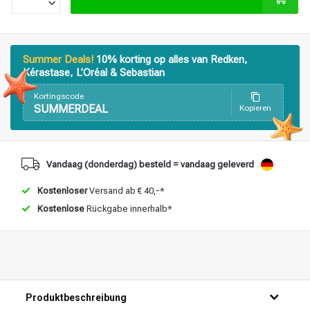
Stylingprodukte
Haarfärbung
Summer Deals!
10% korting op alles van Redken,
Kérastase, L’Oréal & Sebastian
Kortingscode
SUMMERDEAL
Kopieren
Vandaag (donderdag) besteld = vandaag geleverd
Kostenloser
Versand ab € 40,-*
Kostenlose
Rückgabe innerhalb*
Produktbeschreibung