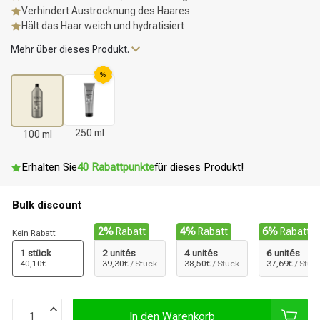
Verhindert Austrocknung des Haares
Hält das Haar weich und hydratisiert
Mehr über dieses Produkt.
%
250 ml
100 ml
Erhalten Sie
40 Rabattpunkte
für dieses Produkt!
Bulk discount
2%
Rabatt
4%
Rabatt
6%
Rabatt
Kein Rabatt
1 stück
2 unités
4 unités
6 unités
40,10€
39,30€
/ Stück
38,50€
/ Stück
37,69€
/ Stüc
In den Warenkorb