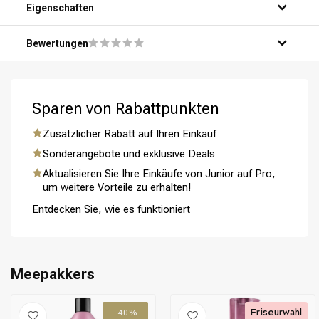
Schritt 3: Massiere das Produkt sanft in dein Haar und auf
Eigenschaften
deine Kopfhaut ein.
Schritt 4: Spüle dein Haar gründlich mit warmem Wasser
Bewertungen
aus.
Schritt 5: Wiederhole bei Bedarf für eine gründliche
Reinigung.
Sparen von Rabattpunkten
Umformung
CombiDeals
Zusätzlicher Rabatt auf Ihren Einkauf
Sonderangebote und exklusive Deals
Aktualisieren Sie Ihre Einkäufe von Junior auf Pro,
um weitere Vorteile zu erhalten!
Entdecken Sie, wie es funktioniert
Meepakkers
Friseurwahl
-40%