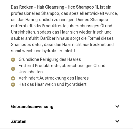
Das
Redken - Hair Cleansing - Hcc Shampoo 1L
ist ein
professionelles Shampoo, das speziell entwickelt wurde,
um das Haar gründlich zu reinigen. Dieses Shampoo
entfernt effektiv Produktreste, überschüssiges Öl und
Unreinheiten, sodass das Haar sich wieder frisch und
sauber anfühlt. Darüber hinaus sorgt die Formel dieses
Shampoos dafür, dass das Haar nicht austrocknet und
somit weich und hydratisiert bleibt.
Gründliche Reinigung des Haares
Entfernt Produktreste, überschüssiges Öl und
Unreinheiten
Verhindert Austrocknung des Haares
Hält das Haar weich und hydratisiert
Gebrauchsanweisung
Schritt 1: Mach dein Haar gründlich unter der Dusche nass.
Zutaten
Schritt 2: Trage eine kleine Menge des Produkts auf deine
Handflächen auf.