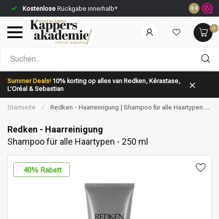
Kostenlose
Rückgabe innerhalb*
Vor 23:59 
8.9
0
Nach welcher Kategorie suchst du?
Summer Deals!
10% korting op alles van Redken, Kérastase,
L’Oréal & Sebastian
Startseite
/
Redken - Haarreinigung | Shampoo für alle Haartypen -
250 ml
Redken - Haarreinigung
Shampoo für alle Haartypen - 250 ml
Marken
Haarpflege
40
% Rabatt