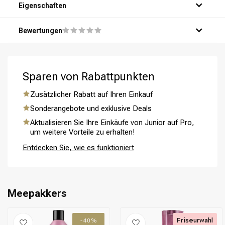
Schritt 3: Massiere das Shampoo sanft in dein Haar und
Eigenschaften
deine Kopfhaut ein.
Schritt 4: Spüle das Shampoo gründlich mit warmem
Bewertungen
Wasser aus.
Schritt 5: Wiederhole bei Bedarf für optimale Ergebnisse.
Sparen von Rabattpunkten
Umformung
CombiDeals
Zusätzlicher Rabatt auf Ihren Einkauf
Sonderangebote und exklusive Deals
Aktualisieren Sie Ihre Einkäufe von Junior auf Pro,
um weitere Vorteile zu erhalten!
Entdecken Sie, wie es funktioniert
Meepakkers
Friseurwahl
-40%