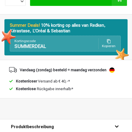
Stylingprodukte
Haarfärbung
Summer Deals!
10% korting op alles van Redken,
Kérastase, L’Oréal & Sebastian
Kortingscode
SUMMERDEAL
Kopieren
Vandaag (zondag) besteld = maandag verzonden
Kostenloser
Versand ab € 40,-*
Kostenlose
Rückgabe innerhalb*
Produktbeschreibung