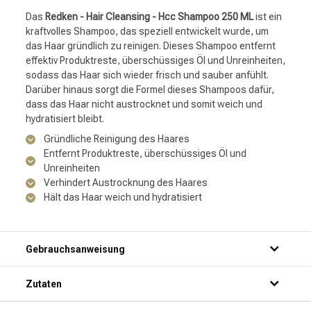
Das
Redken - Hair Cleansing - Hcc Shampoo 250 ML
ist ein
kraftvolles Shampoo, das speziell entwickelt wurde, um
das Haar gründlich zu reinigen. Dieses Shampoo entfernt
effektiv Produktreste, überschüssiges Öl und Unreinheiten,
sodass das Haar sich wieder frisch und sauber anfühlt.
Darüber hinaus sorgt die Formel dieses Shampoos dafür,
dass das Haar nicht austrocknet und somit weich und
hydratisiert bleibt.
Gründliche Reinigung des Haares
Entfernt Produktreste, überschüssiges Öl und
Unreinheiten
Verhindert Austrocknung des Haares
Hält das Haar weich und hydratisiert
Gebrauchsanweisung
Schritt 1: Mach dein Haar gründlich unter der Dusche nass.
Zutaten
Schritt 2: Trage eine kleine Menge Shampoo auf deine
Handflächen auf.