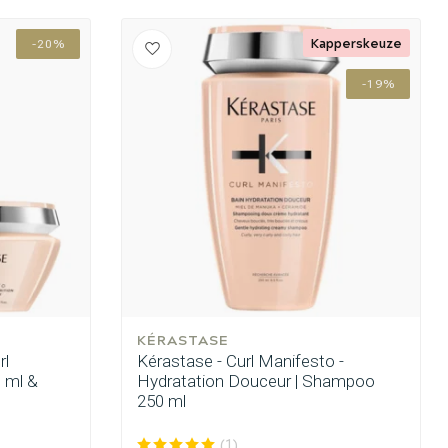
Kapperskeuze
-20%
-19%
KÉRASTASE
rl
Kérastase - Curl Manifesto -
 ml &
Hydratation Douceur | Shampoo
250 ml
Haarkleuring
(1)