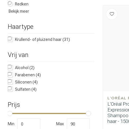
Redken
Bekijk meer
Haartype
Krullend- of pluizend haar
(31)
Welke categorie
Vrij van
Alcohol
(2)
Parabenen
(4)
Siliconen
(4)
Sulfaten
(4)
L'ORÉAL
Prijs
L’Oréal Pr
Expression
Shampoo v
haar - 150
Min
Max
Merken