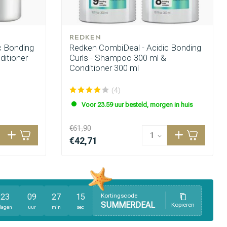
REDKEN
c Bonding
Redken CombiDeal - Acidic Bonding
ditioner
Curls - Shampoo 300 ml &
Conditioner 300 ml
(4)
Voor 23.59 uur besteld, morgen in huis
€61,90
€42,71
23
09
27
13
Kortingscode
SUMMERDEAL
Kopieren
dagen
uur
min
sec