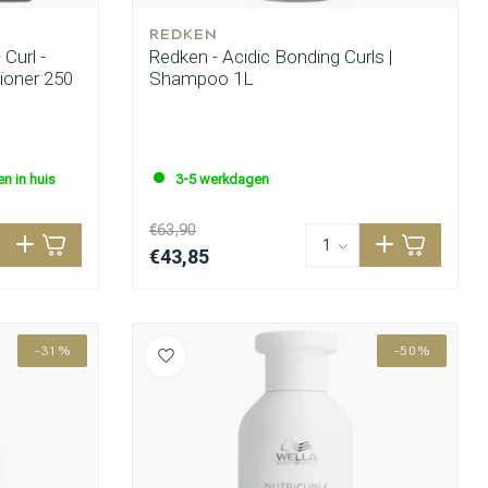
REDKEN
Curl -
Redken - Acidic Bonding Curls |
ioner 250
Shampoo 1L
n in huis
3-5 werkdagen
€63,90
€43,85
-31%
-50%