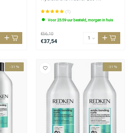
(1)
Voor 23.59 uur besteld, morgen in huis
€56,10
€37,54
-31%
-31%