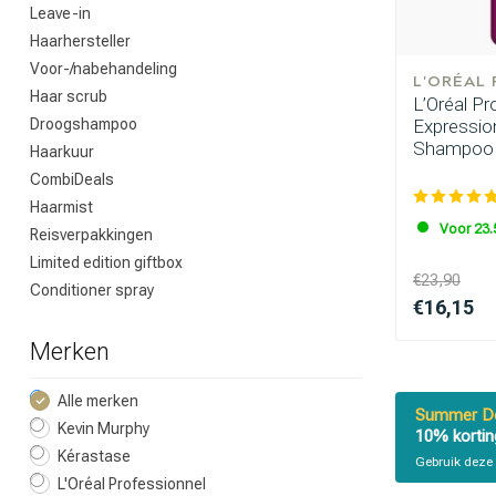
Leave-in
Haarhersteller
Voor-/nabehandeling
L'ORÉAL
Haar scrub
L’Oréal Pr
Droogshampoo
Expression
Shampoo 
Haarkuur
CombiDeals
Haarmist
Voor 23.
Reisverpakkingen
Limited edition giftbox
€23,90
Conditioner spray
€16,15
Merken
Alle merken
Summer De
Kevin Murphy
10% kortin
Kérastase
Gebruik deze 
L'Oréal Professionnel