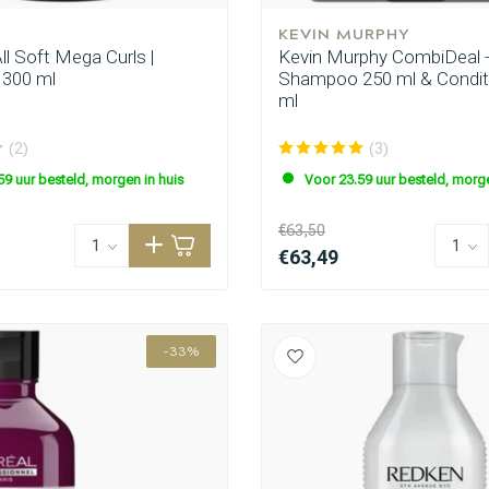
KEVIN MURPHY
ll Soft Mega Curls |
Kevin Murphy CombiDeal - 
300 ml
Shampoo 250 ml & Condit
ml
(2)
(3)
59 uur besteld, morgen in huis
Voor 23.59 uur besteld, morge
€63,50
€63,49
-33%