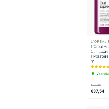
L'ORÉAL
L’Oréal P
Curl Expr
Hydratere
ml
Voor 23.
€56,10
€37,54