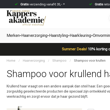
Gratis
verzending vanaf € 35,- *
Gratis
reto
Merken
Haarverzorging
Haarstyling
Haarkleuring
Omvormi
Summer Deals!
10% korting o
Home
/
Haarverzorging
/
Shampoo
/
Shampoo voor krullen
Shampoo voor krullend h
Krullend haar vraagt om een andere aanpak dan steil haar. Een goede
zorgvuldig geselecteerde producten die speciaal zijn ontwikkeld voo
veerkrachtig en zorgt ervoor dat je haar gezond blijft.