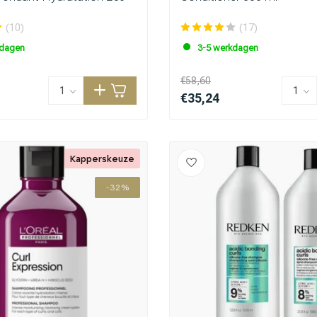
(10)
(17)
kdagen
3-5 werkdagen
€58,60
€35,24
Kapperskeuze
-32%