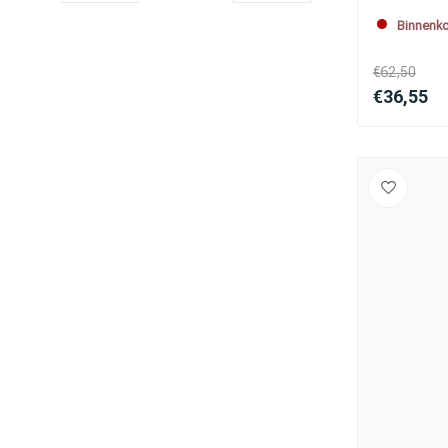
Binnenko
€62,50
€36,55
Omvorming