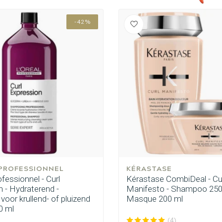
-42%
 ben jij naar op zoek?
 PROFESSIONNEL
KÉRASTASE
ofessionnel - Curl
Kérastase CombiDeal - Cu
 - Hydraterend -
Manifesto - Shampoo 250
oor krullend- of pluizend
Masque 200 ml
0 ml
Haarverzorging
Haarstyling
(4)