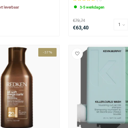
rt leverbaar
3-5 werkdagen
€79,74
€63,40
-37%
Keuze van onze
CombiDeals
Kappers