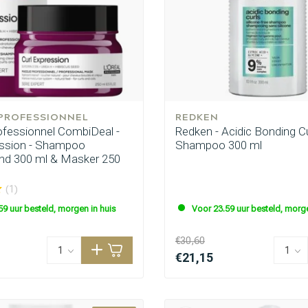
 PROFESSIONNEL
REDKEN
rofessionnel CombiDeal -
Redken - Acidic Bonding Cu
ession - Shampoo
Shampoo 300 ml
nd 300 ml & Masker 250
(1)
59 uur besteld, morgen in huis
Voor 23.59 uur besteld, morge
€30,60
€21,15