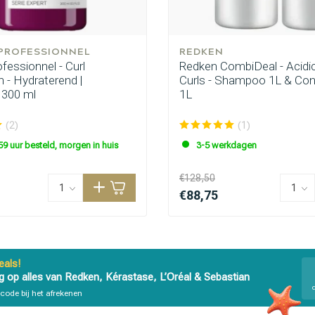
 PROFESSIONNEL
REDKEN
ofessionnel - Curl
Redken CombiDeal - Acidi
 - Hydraterend |
Curls - Shampoo 1L & Con
300 ml
1L
(2)
(1)
59 uur besteld, morgen in huis
3-5 werkdagen
€128,50
€88,75
als!
g op alles van Redken, Kérastase, L’Oréal & Sebastian
code bij het afrekenen