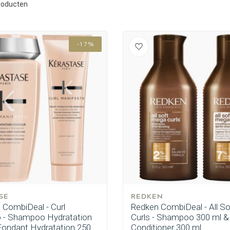
roducten
-17%
SE
REDKEN
 CombiDeal - Curl
Redken CombiDeal - All S
 - Shampoo Hydratation
Curls - Shampoo 300 ml &
Fondant Hydratation 250
Conditioner 300 ml