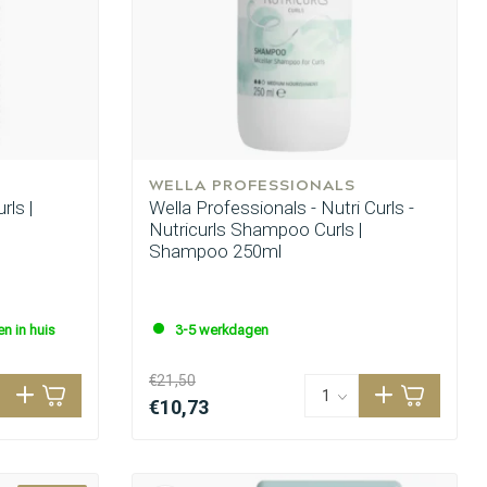
WELLA PROFESSIONALS
rls |
Wella Professionals - Nutri Curls -
Nutricurls Shampoo Curls |
Shampoo 250ml
n in huis
3-5 werkdagen
€21,50
€10,73