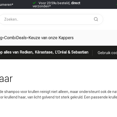
Voor 23:59u besteld,
direct
urneren*
verzonden*
ng
CombiDeals
Keuze van onze Kappers
p alles van Redken, Kérastase, L’Oréal & Sebastian
Gebruik cod
aar
 shampoo voor krullen reinigt niet alleen, maar ondersteunt ook de natuu
r krullend haar, van licht golvend tot sterk gekruld. Een passende krul