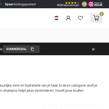
Spaar
kortingspunten!
8.9
4122
beoordelingen
0
e:
SUMMERDEAL
rlijke vorm en hydratatie van je haar. In deze categorie vindt je
len shampoo helpt pluis verminderen, houdt jouw krullen