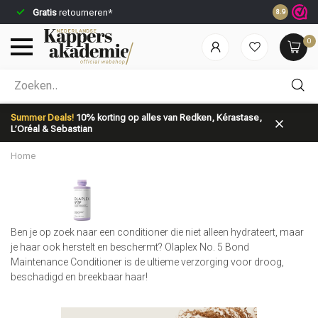
Gratis
retourneren*
Voor 23:59
8.9
0
Welke categorie ben jij naar op zoek?
Summer Deals!
10% korting op alles van Redken, Kérastase,
L’Oréal & Sebastian
Home
Merken
Haarverzorging
Ben je op zoek naar een conditioner die niet alleen hydrateert, maar
je haar ook herstelt en beschermt? Olaplex No. 5 Bond
Maintenance Conditioner is de ultieme verzorging voor droog,
beschadigd en breekbaar haar!