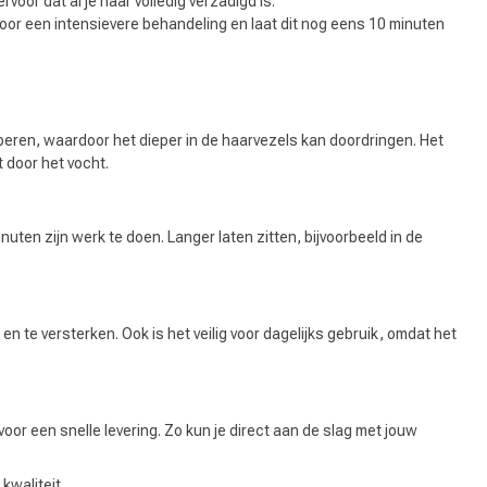
voor dat al je haar volledig verzadigd is.
voor een intensievere behandeling en laat dit nog eens 10 minuten
Haarkleuring
rberen, waardoor het dieper in de haarvezels kan doordringen. Het
 door het vocht.
nuten zijn werk te doen. Langer laten zitten, bijvoorbeeld in de
n te versterken. Ook is het veilig voor dagelijks gebruik, omdat het
voor een snelle levering. Zo kun je direct aan de slag met jouw
kwaliteit.