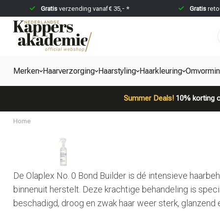
Gratis
verzending vanaf € 35,- *
Gratis
reto
Merken
Haarverzorging
Haarstyling
Haarkleuring
Omvormi
Summer Deals!
10% korting o
Home
De Olaplex No. 0 Bond Builder is dé intensieve haarbeh
binnenuit herstelt. Deze krachtige behandeling is spe
beschadigd, droog en zwak haar weer sterk, glanzend