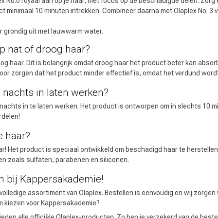
ex No.0 royaal aan op je haar, met focus op de beschadigde delen. Zorg er
uct minimaal 10 minuten intrekken. Combineer daarna met Olaplex No. 3 
ar grondig uit met lauwwarm water.
op nat of droog haar?
Haarverzorging
Haarstyling
oog haar. Dit is belangrijk omdat droog haar het product beter kan abso
or zorgen dat het product minder effectief is, omdat het verdund wordt
s nachts in laten werken?
s nachts in te laten werken. Het product is ontworpen om in slechts 10 mi
rdelen!
e haar?
ar! Het product is speciaal ontwikkeld om beschadigd haar te herstellen e
nten zoals sulfaten, parabenen en siliconen.
Keuze van onze
en bij Kappersakademie!
CombiDeals
Kappers
volledige assortiment van Olaplex. Bestellen is eenvoudig en wij zorgen 
m kiezen voor Kappersakademie?
 bieden alle officiële Olaplex-producten. Zo ben je verzekerd van de beste 