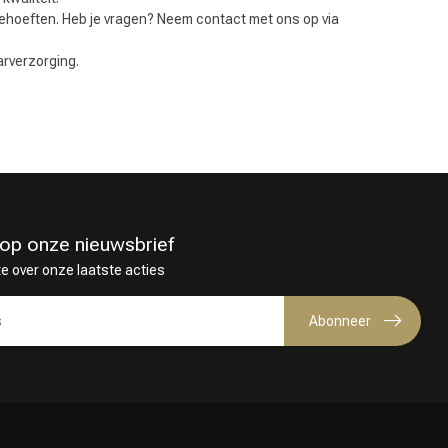
rbehoeften. Heb je vragen? Neem contact met ons op via
arverzorging.
in op onze nieuwsbrief
te over onze laatste acties
Abonneer