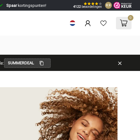
Spaar
kortingspunten!
8.9
4122
beoordelingen
0
e:
SUMMERDEAL