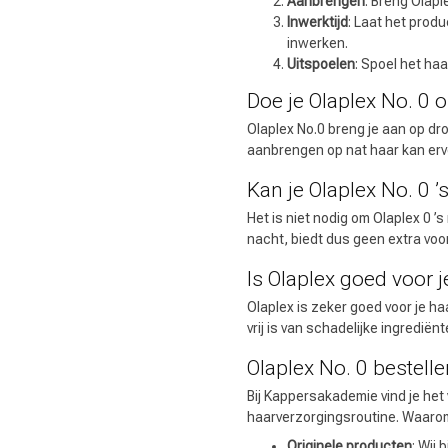
Aanbrengen
: Breng Olapl
Inwerktijd
: Laat het prod
inwerken.
Uitspoelen
: Spoel het ha
Doe je Olaplex No. 0 
Merken
Olaplex No.0 breng je aan op dr
aanbrengen op nat haar kan ervo
Kan je Olaplex No. 0 ’
Het is niet nodig om Olaplex 0 ’
nacht, biedt dus geen extra voo
Is Olaplex goed voor j
Olaplex is zeker goed voor je ha
vrij is van schadelijke ingredië
Olaplex No. 0 bestell
Omvorming
Bij Kappersakademie vind je het 
haarverzorgingsroutine. Waaro
Originele producten
: Wij