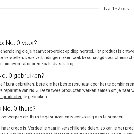
Toon
1
-
0
van 0
ex No. 0 voor?
behandeling die je haar voorbereidt op diep herstel. Het product is on
te herstellen. Deze verbindingen raken vaak beschadigd door chemische
 en omgevingsfactoren zoals Uv-straling.
 No. 0 gebruiken?
elf kunt gebruiken, bereik je het beste resultaat door het te combinere
 ben jij naar op zoek?
ve reparatie van No. 3. Deze twee producten werken samen om je haar va
e producten
te gebruiken.
x No. 0 thuis?
s ontworpen om thuis te gebruiken en is eenvoudig aan te brengen.
e haar droog is. Verdeel je haar in verschillende delen, zo kan je het pro