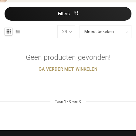
Filters
Geen producten gevonden!
GA VERDER MET WINKELEN
Toon
1
-
0
van 0
Haarstyling
Haarkleuring