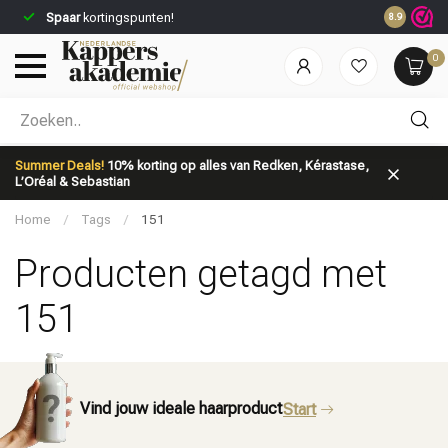
Spaar
kortingspunten!
8.9
0
Welke categorie ben jij naar op zoek?
Summer Deals!
10% korting op alles van Redken, Kérastase,
L’Oréal & Sebastian
Home
/
Tags
/
151
Producten getagd met
151
Merken
Haarverzorging
Vind jouw ideale haarproduct
Start