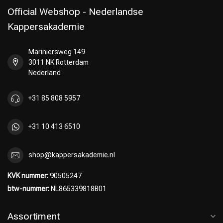
Official Webshop - Nederlandse
Kappersakademie
Mariniersweg 149
Omvorming
CombiDeals
3011 NK Rotterdam
Nederland
+31 85 808 5957
+31 10 413 6510
shop@kappersakademie.nl
KVK nummer:
90505247
btw-nummer:
NL865339818B01
Assortiment