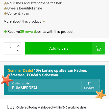
Nourishes and strengthens the hair
Gives a beautiful shine
Content: 75 ml
More about this product.
Receive
39 reward
points with this product!
Add to cart
Summer Deals!
10% korting op alles van Redken,
Kérastase, L’Oréal & Sebastian
Kortingscode
SUMMERDEAL
Kopieren
Styling products
Hair coloring
Ordered today = shipped within 3-5 working days