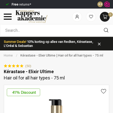
Free
returns*
Ordered b
8.9
0
Which category are you looking for?
Summer Deals!
10% korting op alles van Redken, Kérastase,
L’Oréal & Sebastian
Home
/
Kérastase - Elixir Ultime | Hair oil for all hair types - 75 ml
(50)
Kérastase - Elixir Ultime
Hair oil for all hair types - 75 ml
Brand
Hair care
41
% Discount