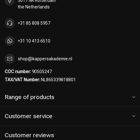
3011 NK Rotterdam
the Netherlands
+31 85 808 5957
+31 10 413 6510
shop@kappersakademie.nl
COC number:
90505247
TAX/VAT Number:
NL865339818B01
Range of products
Customer service
Customer reviews