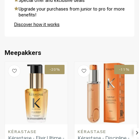
Special offer and exclusive deals
afhankelijk is van de hoeveelheid die je per toepassing gebruikt.
Upgrade your purchases from junior to pro for more
Ja, de Elixir Ultime Haarolie kan zowel op vochtig als op droog
benefits!
haar worden aangebracht, wat het een veelzijdig product maakt
voor verschillende haarverzorgingsroutines.
Perming
CombiDeals
Discover how it works
Meepakkers
-20%
-11%
KÉRASTASE
KÉRASTASE
Kérastase - Elixir Ultime -
Kérastase - Discipline -